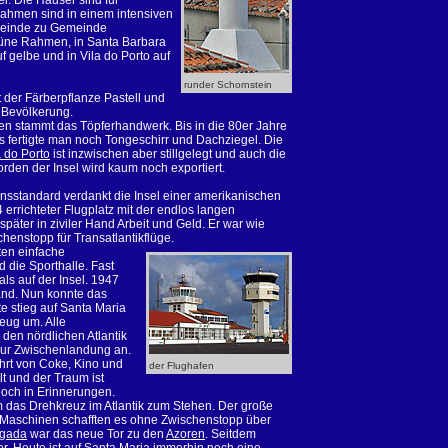
r. Die Häuser sind für
rahmen sind in einem intensiven
meinde zu Gemeinde
 grüne Rahmen, in Santa Barbara
uf gelbe und in Vila do Porto auf
runder Schornstein
t der Färberpflanze Pastell und
n Bevölkerung.
en stammt das Töpferhandwerk. Bis in die 80er Jahre
s fertigte man noch Tongeschirr und Dachziegel. Die
a do Porto
ist inzwischen aber stillgelegt und auch die
den der Insel wird kaum noch exportiert.
nsstandard verdankt die Insel einer amerikanischen
4 errichteter Flugplatz mit der endlos langen
päter in ziviler Hand Arbeit und Geld. Er war wie
henstopp für Transatlantikflüge.
ten einfache
 die Sporthalle. Fast
ls auf der Insel. 1947
Hand. Nun konnte das
te stieg auf Santa Maria
eug um. Alle
den nördlichen Atlantik
 zur Zwischenlandung an.
hrt von Coke, Kino und
der Flughafen
t und der Traum ist
noch in Erinnerungen.
 das Drehkreuz im Atlantik zum Stehen. Der große
 Maschinen schafften es ohne Zwischenstopp über
lgada
war das neue Tor zu den
Azoren
. Seitdem