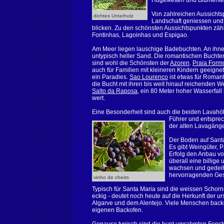
Hügelketten und Blumente
Von zahlreichen Aussicht
dichtes Unterholz
Landschaft geniessen und
blicken. Zu den schönsten Aussichtspunkten zäh
Fontinhas, Lagoinhas und Espigao.
Am Meer liegen lauschige Badebuchten. An ihnen
untypisch heller Sand. Die romantischen Bucht
sind wohl die Schönsten der
Azoren
.
Praia Form
auch für Familien mit kleineren Kindern geeignet i
ein Paradies.
Sao Lourenco
ist etwas für Romant
die Bucht mit ihren bis weit hinauf reichenden 
Salto da Raposa
, ein 80 Meter hoher Wasserfal
wert.
Eine Besonderheit sind auch die beiden Lavahö
Führer und entsprec
der alten Lavagäng
Der Boden auf Santa 
Es gibt Weingüter,
Erfolg den Anbau v
überall eine billige
wachsen und gedeihe
hervorragenden Ges
vinho de cheiro
Typisch für Santa Maria sind die weissen Schorns
eckig - deutet noch heute auf die Herkunft der 
Algarve und dem Alentejo. Viele Menschen backe
eigenen Backofen.