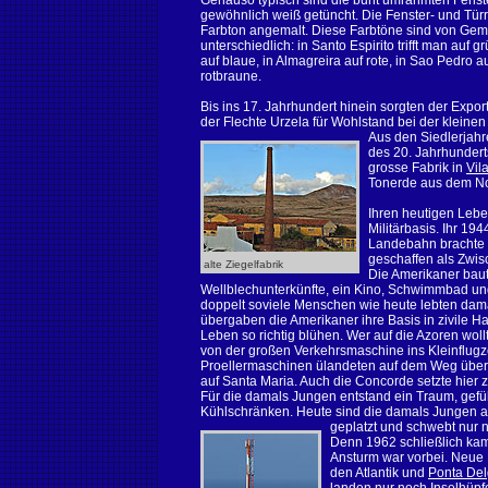
Genauso typisch sind die bunt umrahmten Fenste
gewöhnlich weiß getüncht. Die Fenster- und Tür
Farbton angemalt. Diese Farbtöne sind von Ge
unterschiedlich: in Santo Espirito trifft man auf
auf blaue, in Almagreira auf rote, in Sao Pedro a
rotbraune.
Bis ins 17. Jahrhundert hinein sorgten der Expor
der Flechte Urzela für Wohlstand bei der kleine
Aus den Siedlerjahr
des 20. Jahrhundert
grosse Fabrik in
Vil
Tonerde aus dem Nor
Ihren heutigen Lebe
Militärbasis. Ihr 194
Landebahn brachte s
geschaffen als Zwisc
alte Ziegelfabrik
Die Amerikaner bau
Wellblechunterkünfte, ein Kino, Schwimmbad und
doppelt soviele Menschen wie heute lebten dama
übergaben die Amerikaner ihre Basis in zivile 
Leben so richtig blühen. Wer auf die Azoren woll
von der großen Verkehrsmaschine ins Kleinflugz
Proellermaschinen ülandeten auf dem Weg über 
auf Santa Maria. Auch die Concorde setzte hier
Für die damals Jungen entstand ein Traum, gefü
Kühlschränken. Heute sind die damals Jungen al
geplatzt und schwebt
nur 
Denn 1962 schließlich kam
Ansturm war vorbei. Neue
den Atlantik und
Ponta De