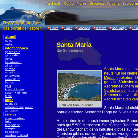
Corvo
Flores
Graciosa
Terceira
Sao Jorge
Faia
aktuell
news
Santa Maria
wetter
informationen
die Sonneninsel
geschichte
geografie
klima
bevölkerung
wirtschaft
Santa Maria bietet w
anreise
unterkunft
heute nur die klein
unterwegs
Miguel
geblieben. 
aktivurlaub
ganz im Südosten de
baden
geld
Azorenbesuchern ab
kunst + kultur
Sandstrände
mit an
essen + trinken
Sommer und vor all
feste
Azoren
erhalten kan
tipps
ausflüge
Bucht von Sao Lourenco
sehenswürdigkeiten
Santa Maria ist nic
adressen
portugiesischen Seefahrer Diogo de Silves als er
service
sprachfuehrer
Heute leben in den noch immer typischen Bauer
links
noch gut 5.500 Menschen. Sie züchten Rinder u
fotogalerie
rezepte
der Landwirtschaft, denn Industrie gibt es auf S
newsletter
Touristen gibt es nur wenige und die wenigen w
send-a-postcard