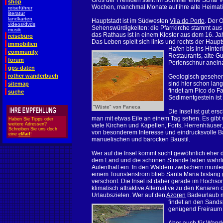
Gros der Fremden stellt im Sommer eine Schar v
shop
Wochen, manchmal Monate auf ihre alte Heimati
reiseführer
literatur
landkarten
Hauptstadt ist im Südwesten
Vila do Porto
. Der O
videos/dvds
Sehenswürdigkeiten: die Pfarrkirche stammt au
musik
das Rathaus ist in einem Kloster aus dem 16. Ja
reisebüro
Das Leben spielt sich links und rechts der Haupt
immobilien
Hafen bis ins
Hinter
community
Restaurants, alte Gu
forum
Perlenschnur aneina
gps-daten
rother wanderbuch
Geologisch gesehen i
sind hier schon lang
sitemap
findet am Pico do F
suche
Sedimentgestein ist 
"Wüste" von Faneca
Die Insel ist gut e
man mit etwas Eile an einem Tag sehen. Es gibt 
Haben Sie Tipps oder
weitere Adressen?
viele
Kirchen und Kapellen, Forts, Herrenhäuser
Schreiben Sie uns doch
von besonderem Interesse und eindrucksvolle 
eine
eMail
!
manuelischen und barocken Baustil.
Wer auf die Insel kommt sucht gewöhnlich eher di
dem Land und die schönen Strände laden wahrl
Aufenthalt ein. In den Wäldern zwitschern munte
einem Touristenstrom blieb Santa Maria bislang 
verschont. Die Insel ist daher gerade im Hochs
klimatisch attraktive Alternative zu den Kanaren
Urlaubszielen. Wer auf den
Azoren
Badeurlaub m
findet an den Sands
genügend Freiraum f