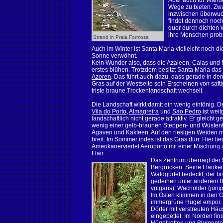
Aber auch für Wande
Wege zu bieten. Zw
inzwischen überwuch
findet dennoch noc
quer durch dichten 
ihre Menschen prob
Strand in Praia Formosa
Auch im Winter ist Santa Maria vielleicht noch 
Sonne verwöhnt.
Kein Wunder also, dass die Azaleen,
Calas und M
erstes blühen. Trotzdem besitzt Santa Maria das
Azoren
. Das führt auch dazu, dass gerade in 
Gras auf der Westseite sein Erscheinen von saft
triste braune Trockenlandschaft wechselt.
Die Landschaft wirkt damit ein wenig eintönig.
Vila do Porto
,
Almagreira
und
Sao Pedro
ist wei
landschaftlich nicht gerade attraktiv. Er gleicht
wenig einer gelb-braunen Steppen- und Wüsten
Agaven und Kakteen. Auf den riesigen Weiden m
breit. Im Sommer indes ist das Gras dürr. Hier l
Amerikanerviertel Aeroporto mit einer Mischun
Flair.
Das Zentrum überragt de
Bergrücken. Seine Flanken
Waldgürtel bedeckt, der bi
gedeihen unter anderem Ba
vulgaris), Wacholder (junip
Im Osten klimmen in den
immergrüne Hügel empor. 
Dörfer mit verstreuten Häu
eingebettet. Im Norden fi