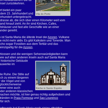
on Auswanderern die für
nsel zurückkehren.
rt bietet ein paar
s dem 15. Jahrhundert und
Vila do Porto
hrhundert untergebracht.
strasse ab, die sich über einen Kilometer weit vom
land hinauf zieht. An ihr sind Kirchen, Cafes,
tshäuser und fast alle Geschäfte wie an einer
nder gereiht.
st Santa Maria die älteste Insel der
Azoren
. Vulkane
e nicht mehr aktiv. Es gibt Kalkstein und Tonerde. Man
acho sogar Fossilien aus dem Tertiär und das
einzigartig für die
Azoren
.
rschlossen und die wenigen Sehenswürdigkeiten kann
wie auf allen anderen Inseln auch auf Santa Maria
, historische Gebäude
Bauwerke im
e Ruhe. Die Stille auf
ich zu einem längeren
r die Vögel und von
glücklicherweise
ommer eine auch
Kirche in Santo Espirito
 oder anderen klassischen
achen möchte, ist hier genau richtig aufgehoben und
tränden in
Praia Formosa
und
Sao Lourenco
ür sich.