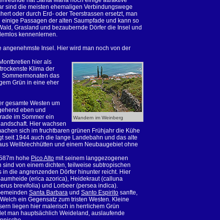
rfreunde hat Santa Maria noch einige attraktive
ar sind die meisten ehemaligen Verbindungswege
ert oder durch Erd- oder Teerstrassen ersetzt, man
h einige Passagen der alten Saumpfade und kann so
Wald, Grasland und bezaubernde Dörfer die Insel und
lemlos kennenlernen.
die angenehmste Insel. Hier wird man noch von der
ontbretien hier als
 trockenste Klima der
den Sommermonaten das
igem Grün in eine eher
 Der gesamte Westen um
tgehend eben und
 gerade im Sommer ein
Wandern im Weinberg
landschaft. Hier wachsen
achen sich im fruchtbaren grünen Frühjahr die Kühe
iegt seit 1944 auch die lange Landebahn und das alte
g aus Wellblechhütten und einem Neubaugebiet ohne
r 587m hohe
Pico Alto
mit seinem langgezogenen
 sind von einem dichten, teilweise subtropischen
s in die angrenzenden Dörfer hinunter reicht. Hier
umheide (erica azorica), Heidekraut (calluna
erus brevifolia) und Lorbeer (persea indica).
 Gemeinden
Santa Barbara
und
Santo Espirito
sanfte,
Welch ein Gegensatz zum tristen Westen. Kleine
sern liegen hier malerisch in herrlichem Grün
ndet man hauptsächlich Weideland, auslaufende