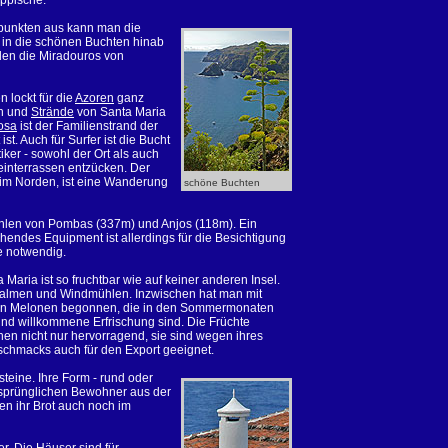
ppische.
spunkten aus kann man die
 in die schönen Buchten hinab
len die Miradouros von
 lockt für die
Azoren
ganz
en und
Strände
von Santa Maria
osa
ist der Familienstrand der
st. Auch für Surfer ist die Bucht
iker - sowohl der Ort als auch
Weinterrassen entzücken. Der
l im Norden, ist eine Wanderung
schöne Buchten
hlen von Pombas (337m) und Anjos (118m). Ein
hendes Equipment ist allerdings für die
Besichtigung
e notwendig.
Maria ist so fruchtbar wie auf keiner anderen Insel.
 Palmen und Windmühlen. Inzwischen hat man mit
on Melonen begonnen, die in den Sommermonaten
 und willkommene Erfrischung sind. Die Früchte
n nicht nur hervorragend, sie sind wegen ihres
chmacks auch für den Export geeignet.
teine. Ihre Form - rund oder
ursprünglichen Bewohner aus der
n ihr Brot auch noch im