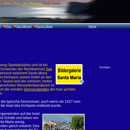
l
Pico
Sao Miguel
Santa Maria
Home
enig Spektakuläres und ist bis
Anzeigen:
e Schwester der Nachbarinsel
Sao
Dennoch bekommt Santa Maria
s Archipels seinen Anteil an den
. Grund sind die schönen, hellen
genehmen Wassertemperaturen im
em die meisten
Sonnenstunden
die man auf den
n.
ht die typische Azoreninsel, auch wenn sie 1427 vom
ste Insel des Archipels entdeckt wurde.
ngemeinden auf der Insel
nd Schafe und leben von
anta Maria wenig.
erden gleich erkannt. Das