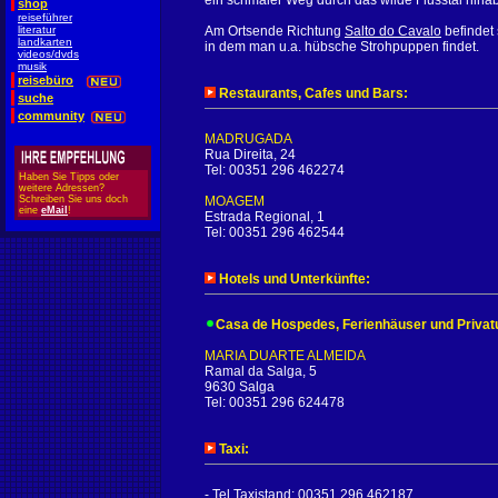
ein schmaler Weg durch das wilde Flusstal hinab
shop
reiseführer
literatur
Am Ortsende Richtung
Salto do Cavalo
befindet 
landkarten
in dem man u.a. hübsche Strohpuppen findet.
videos/dvds
musik
reisebüro
Restaurants, Cafes und Bars:
suche
community
MADRUGADA
Rua Direita, 24
Tel: 00351 296 462274
Haben Sie Tipps oder
weitere Adressen?
Schreiben Sie uns doch
MOAGEM
eine
eMail
!
Estrada Regional, 1
Tel: 00351 296 462544
Hotels und Unterkünfte:
Casa de Hospedes, Ferienhäuser und Privat
MARIA DUARTE ALMEIDA
Ramal da Salga, 5
9630 Salga
Tel: 00351 296 624478
Taxi:
- Tel Taxistand: 00351 296 462187