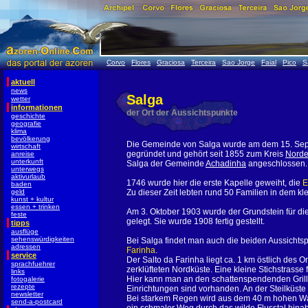
Corvo
Flores
Graciosa
Terceira
Sao Jorge
Faial
Pico
S
aktuell
news
Salga
wetter
informationen
der Ort der Aussichtspunkte
geschichte
geografie
klima
bevölkerung
Die Gemeinde von Salga wurde am dem 15. Se
wirtschaft
gegründet und gehört seit 1855 zum Kreis
Norde
anreise
unterkunft
Salga der Gemeinde
Achadinha
angeschlossen.
unterwegs
aktivurlaub
1746 wurde hier die erste Kapelle geweiht, die
E
baden
geld
Zu dieser Zeit lebten rund 50 Familien in dem kle
kunst + kultur
essen + trinken
Am 3. Oktober 1903 wurde der Grundstein für di
feste
gelegt. Sie wurde 1908 fertig gestellt.
tipps
ausflüge
sehenswürdigkeiten
Bei Salga findet man auch die beiden Aussichts
adressen
Farinha
.
service
Der Salto da Farinha liegt ca. 1 km östlich des 
sprachfuehrer
zerklüfteten Nordküste. Eine kleine Stichstrasse
links
Hier kann man an den schattenspendenden Grillh
fotogalerie
rezepte
Einrichtungen sind vorhanden. An der Steilküste 
newsletter
Bei starkem Regen wird aus dem 40 m hohen Wass
send-a-postcard