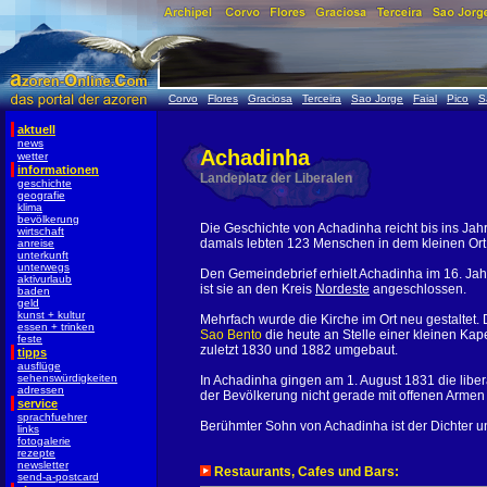
Corvo
Flores
Graciosa
Terceira
Sao Jorge
Faial
Pico
S
aktuell
news
Achadinha
wetter
informationen
Landeplatz der Liberalen
geschichte
geografie
klima
bevölkerung
Die Geschichte von Achadinha reicht bis ins Jah
wirtschaft
damals lebten 123 Menschen in dem kleinen Ort
anreise
unterkunft
unterwegs
Den Gemeindebrief erhielt Achadinha im 16. Jah
aktivurlaub
ist sie an den Kreis
Nordeste
angeschlossen.
baden
geld
kunst + kultur
Mehrfach wurde die Kirche im Ort neu gestaltet.
essen + trinken
Sao Bento
die heute an Stelle einer kleinen Kap
feste
zuletzt 1830 und 1882 umgebaut.
tipps
ausflüge
sehenswürdigkeiten
In Achadinha gingen am 1. August 1831 die lib
adressen
der Bevölkerung nicht gerade mit offenen Arme
service
sprachfuehrer
Berühmter Sohn von Achadinha ist der Dichter u
links
fotogalerie
rezepte
newsletter
Restaurants, Cafes und Bars:
send-a-postcard