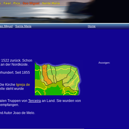
ao Miguel
Santa Maria
Home
r 1522 zurück. Schon
Anzeigen:
 an der Nordküste.
rhundert. Seit 1855
 Die Kirche
Igreja de
elle steht wurde
eralen Truppen von
Terceira
an Land. Sie wurden von
n empfangen.
nd Autor Joao de Melo.