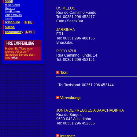
shop
reiseführer
OS MELOS
literatur
landkarten
Rua do Caminho Fundo
videos/dvds
Tel: 00351 296 452477
musik
Cafe / SnackBar.
reisebüro
suche
JARRINHA
community
ER1
Tel: 00351 296 488156
SnackBar.
Haben Sie Tipps oder
POCO AZUL
weitere Adressen?
Schreiben Sie uns doch
Rua Caminho Fundo, 14
eine
eMail
!
Tel: 00351 296 452151
Taxi:
- Tel Taxistand: 00351 296 452144
Verwaltung:
JUNTA DE FREGUESIA DA ACHADINHA
Rua do Burgete
9630-042 Achadinha
Tel: 00351 296 452336
Internet: