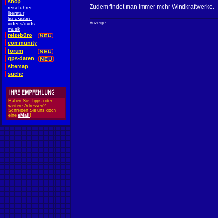
shop
Zudem findet man immer mehr Windkraftwerke.
reiseführer
literatur
landkarten
Anzeige:
videos/dvds
musik
reisebüro
community
forum
gps-daten
sitemap
suche
Haben Sie Tipps oder
weitere Adressen?
Schreiben Sie uns doch
eine
eMail
!