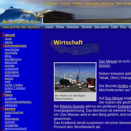
Corvo
Flores
Graciosa
Terceira
Sao Jorge
Faial
Pico
S
aktuell
news
Wirtschaft
wetter
informationen
geschichte
geografie
klima
bevölkerung
Sao Miguel
ist nich
wirtschaft
Azoren
.
anreise
unterkunft
unterwegs
Neben Industrie gib
aktivurlaub
Tabak, Obst ( Oran
baden
geld
kunst + kultur
Die Bezirke
Arrifes
u
essen + trinken
Milchlieferanten auf
feste
tipps
der Hafen ist wichtiges
Auf
Sao Miguel
ergä
ausflüge
Wirtschaftstor
sehenswürdigkeiten
Sie nutzen die geo
adressen
Bei
Ribeira Grande
gibt es ein größeres
Erdwärm
service
Energiegewinnung. Das Bohrloch ist mehrere hu
sprachfuehrer
cm. Das Wasser wird in den Berg geführt, dort e
links
gewonnen.
fotogalerie
rezepte
Das Kraftwerk deckt zusammen mit einer kleinere
newsletter
Prozent des Strombedarfs ab.
send-a-postcard