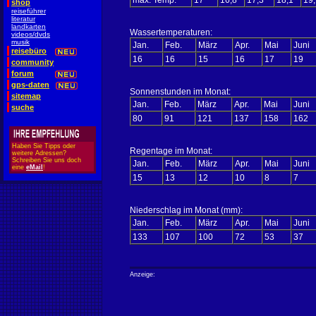
max. Temp.
17
16,8
17,3
18,1
19,
shop
reiseführer
literatur
landkarten
Wassertemperaturen:
videos/dvds
musik
Jan.
Feb.
März
Apr.
Mai
Juni
reisebüro
16
16
15
16
17
19
community
forum
gps-daten
Sonnenstunden im Monat:
sitemap
Jan.
Feb.
März
Apr.
Mai
Juni
suche
80
91
121
137
158
162
Haben Sie Tipps oder
Regentage im Monat:
weitere Adressen?
Schreiben Sie uns doch
Jan.
Feb.
März
Apr.
Mai
Juni
eine
eMail
!
15
13
12
10
8
7
Niederschlag im Monat (mm):
Jan.
Feb.
März
Apr.
Mai
Juni
133
107
100
72
53
37
Anzeige: