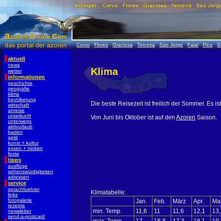
Corvo
Flores
Graciosa
Terceira
Sao Jorge
Faial
Pico
S
aktuell
news
Klima
wetter
informationen
geschichte
geografie
klima
bevölkerung
Die beste Reisezeit ist freilich der Sommer. Es ist
wirtschaft
anreise
unterkunft
Von Juni bis Oktober ist auf den
Azoren
Saison.
unterwegs
aktivurlaub
baden
geld
kunst + kultur
essen + trinken
feste
tipps
ausflüge
sehenswürdigkeiten
adressen
service
sprachfuehrer
Klimatabelle:
links
fotogalerie
Jan.
Feb.
März
Apr.
Ma
rezepte
min. Temp.
11,6
11
11,6
12,1
13,
newsletter
send-a-postcard