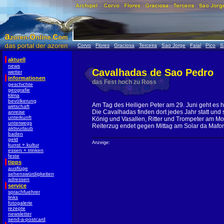
Corvo
Flores
Graciosa
Terceira
Sao Jorge
Faial
Pico
S
aktuell
news
Cavalhadas de Sao Pedro
wetter
informationen
das Fest hoch zu Ross
geschichte
geografie
klima
bevölkerung
Am Tag des Heiligen Peter am 29. Juni geht es 
wirtschaft
Die Cavalhadas finden dort jedes Jahr statt und s
anreise
unterkunft
König und Vasallen, Ritter und Trompeter am Mo
unterwegs
Reiterzug endet gegen Mittag am Solar da Mafo
aktivurlaub
baden
geld
Anzeige:
kunst + kultur
essen + trinken
feste
tipps
ausflüge
sehenswürdigkeiten
adressen
service
sprachfuehrer
links
fotogalerie
rezepte
newsletter
send-a-postcard