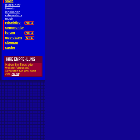
shop
reiseführer
literatur
landkarten
videos/dvds
musik
reisebüro
community
forum
gps-daten
sitemap
suche
Haben Sie Tipps oder
weitere Adressen?
Schreiben Sie uns doch
eine
eMail
!