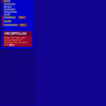
shop
reiseführer
literatur
landkarten
videos/dvds
musik
reisebüro
suche
community
Haben Sie Tipps oder
weitere Adressen?
Schreiben Sie uns doch
eine
eMail
!