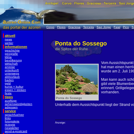
Corvo
Flores
Graciosa
Terceira
Sao Jorge
Faial
Pico
S
aktuell
news
Ponta do Sossego
wetter
informationen
die Spitze der Ruhe
geschichte
geografie
klima
bevölkerung
Vom Aussichtspunkt
wirtschaft
hat man einen herrli
anreise
unterkunft
wurde am 2. Juli 199
unterwegs
aktivurlaub
Man kann auch schön
baden
geld
gibt viele Blumenbe
kunst + kultur
erinnert. Grillgeleg
essen + trinken
vorhanden.
feste
tipps
Ponta do Sossego
ausflüge
sehenswürdigkeiten
Unterhalb dem Aussichtspunkt liegt der Strand 
adressen
service
sprachfuehrer
links
fotogalerie
Anzeige:
rezepte
newsletter
send-a-postcard