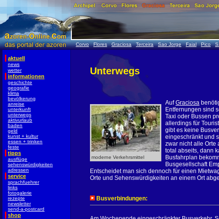
Corvo
Flores
Graciosa
Terceira
Sao Jorge
Faial
Pico
S
aktuell
news
Unterwegs
wetter
informationen
geschichte
geografie
klima
bevölkerung
Auf
Graciosa
benöti
anreise
Entfernungen sind s
unterkunft
unterwegs
Taxi oder Bussen p
aktivurlaub
allerdings für Touri
baden
gibt es keine Busve
geld
kunst + kultur
eingeschränkt und 
essen + trinken
zwar nicht alle Orte
feste
total abseits, dann
tipps
Busfahrplan bekommt
moderne Verkehrsmittel
ausflüge
Busgesellschaft Emp
sehenswürdigkeiten
adressen
Entscheidet man sich dennoch für einen Mietwage
service
Orte und Sehenswürdigkeiten an einem Ort abge
sprachfuehrer
links
fotogalerie
Busverbindungen:
rezepte
newsletter
send-a-postcard
shop
Am Wochenende eingeschränkter Busverkehr. So