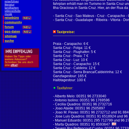
reiseführer
fahrplan erhält man im Turismo in Santa Cruz un
literatur
Ilha Graciosa in Santa Cruz. Hier, an der Rua da
landkarten
videos/dvds
musik
- Santa Cruz - Sao Mateus - Cruz - Carapacho -
reisebüro
- Santa Cruz - Guadalupe - Ribeira - Vitoria - Do
community
forum
gps-daten
Taxipreise:
sitemap
suche
Praia - Carapacho: 6 €
Santa Cruz - Folga: 11 €
Santa Cruz - Flughafen: 5 €
Santa Cruz - Praia: 7 €
Haben Sie Tipps oder
weitere Adressen?
Santa Cruz - Luz: 10 €
Schreiben Sie uns doch
Santa Cruz - Carapacho: 15 €
eine
eMail
!
Santa Cruz - Caldeira: 12 €
Santa Cruz - Serra Branca/Caldeirinha: 12 €
Ganztagestour: 165 €
Halbtagestour: 100 €
Taxifahrer:
- Alberto Melo: 00351 96 2733040
- Antonio Isolino: 00351 96 1769596
- Cecilia Quadros: 00351 96 2732716
- Joao Ataide: 00351 96 2505897
- Joao M. Pavao: 00351 96 2732712 und 91 88
- Jose Luis Quadros: 00351 91 6518924 und 96
- Manuel Eduardo: 00351 295 712799 und 96 
- Marta Quadros: 00351 91 8593647
- Severo Rui Bettencourt Cunha: 00351 96 27