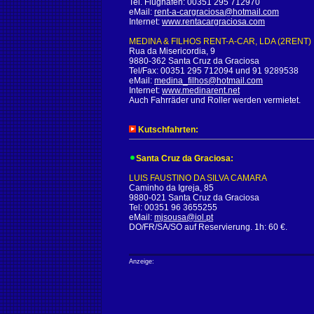
Tel. Flughafen: 00351 295 712970
eMail:
rent-a-cargraciosa@hotmail.com
Internet:
www.rentacargraciosa.com
MEDINA & FILHOS RENT-A-CAR, LDA (2RENT)
Rua da Misericordia, 9
9880-362 Santa Cruz da Graciosa
Tel/Fax: 00351 295 712094 und 91 9289538
eMail:
medina_filhos@hotmail.com
Internet:
www.medinarent.net
Auch Fahrräder und Roller werden vermietet.
Kutschfahrten:
Santa Cruz da Graciosa:
LUIS FAUSTINO DA SILVA CAMARA
Caminho da Igreja, 85
9880-021 Santa Cruz da Graciosa
Tel: 00351 96 3655255
eMail:
mjsousa@iol.pt
DO/FR/SA/SO auf Reservierung. 1h: 60 €.
Anzeige: