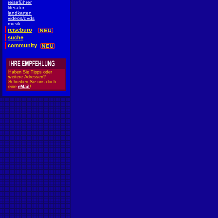
reiseführer
literatur
landkarten
videos/dvds
musik
reisebüro
suche
community
Haben Sie Tipps oder
weitere Adressen?
Schreiben Sie uns doch
eine
eMail
!