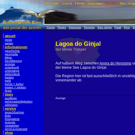
Corvo
Flores
Graciosa
Terceira
Sao Jorge
Faial
Pico
S
aktuell
news
Lagoa do Ginjal
wetter
informationen
der kleine Tümpel
geschichte
geografie
klima
bevölkerung
Auf halbem Weg zwischen
Angra do Heroismo
u
anreise
der kleine See Lagoa do Ginjal.
unterkunft
unterwegs
aktivurlaub
Die Region hier ist fast ausschließlich in unzähl
baden
voneinander ab.
geld
kunst + kultur
essen + trinken
feste
tipps
ausflüge
Anzeige:
sehenswürdigkeiten
adressen
service
sprachfuehrer
links
fotogalerie
rezepte
newsletter
send-a-postcard
shop