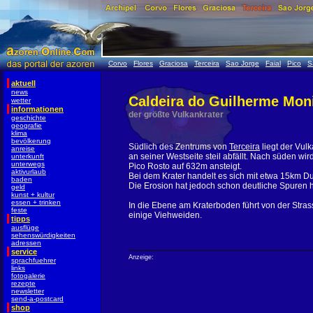
Corvo
Flores
Graciosa
Terceira
Sao Jorge
Faial
Pico
S
aktuell
news
Caldeira do Guilherme Mon
wetter
informationen
der größte Vulkankrater
geschichte
geografie
klima
bevölkerung
Südlich des Zentrums von
Terceira
liegt der Vul
anreise
an seiner Westseite steil abfällt. Nach süden wi
unterkunft
unterwegs
Pico Rosto auf 632m ansteigt.
aktivurlaub
Bei dem Krater handelt es sich mit etwa 15km D
baden
Die Erosion hat jedoch schon deutliche Spuren h
geld
kunst + kultur
essen + trinken
In die Ebene am Kraterboden führt von der Stras
feste
einige Viehweiden.
tipps
ausflüge
sehenswürdigkeiten
adressen
service
Anzeige:
sprachfuehrer
links
fotogalerie
rezepte
newsletter
send-a-postcard
shop