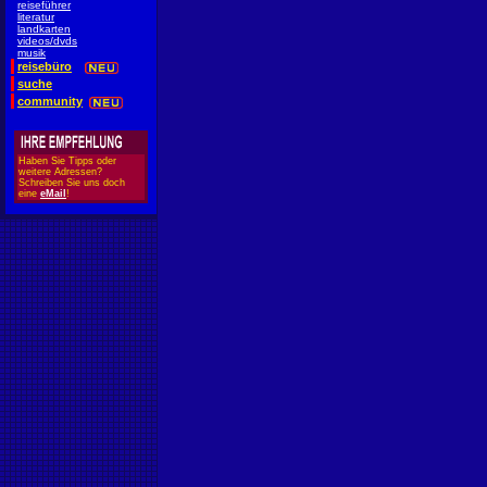
reiseführer
literatur
landkarten
videos/dvds
musik
reisebüro
suche
community
Haben Sie Tipps oder
weitere Adressen?
Schreiben Sie uns doch
eine
eMail
!