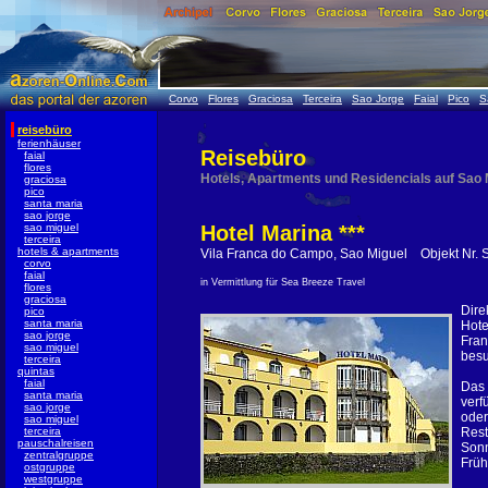
Corvo
Flores
Graciosa
Terceira
Sao Jorge
Faial
Pico
S
reisebüro
ferienhäuser
Reisebüro
faial
flores
Hotels, Apartments und Residencials auf Sao
graciosa
pico
santa maria
sao jorge
sao miguel
Hotel Marina ***
terceira
hotels & apartments
Vila Franca do Campo, Sao Miguel Objekt Nr.
corvo
faial
in Vermittlung für Sea Breeze Travel
flores
graciosa
Dire
pico
santa maria
Hote
sao jorge
Fran
sao miguel
besu
terceira
quintas
faial
Das 
santa maria
verf
sao jorge
oder
sao miguel
terceira
Rest
pauschalreisen
Sonn
zentralgruppe
Früh
ostgruppe
westgruppe