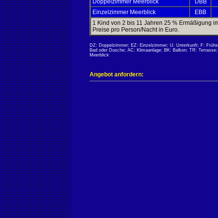
Doppelzimmer Meerblick
DBB
Einzelzimmer Meerblick
EBB
1 Kind von 2 bis 11 Jahren 25 % Ermäßigung im
Preise pro Person/Nacht in Euro.
DZ: Doppelzimmer; EZ: Einzelzimmer; U: Unterkunft; F: Früh
Bad oder Dusche; AC: Klimaanlage; BK: Balkon; TR: Terrasse; K
Meerblick
Angebot anfordern: