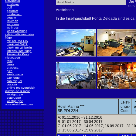
aktivurlaub
Die 
Hotel Marina
ausflüge
des 
golf
Ausfahrten.
gourmet
rundreisen
segeln
In die Inselhauptstadt Ponta Delgada sind es ca.
tauchen
wandern
wellness
whalewatching
individuelle rundreise
flüge
mit TAP via LIS
direkt mit SATA
direkt mit air berlin
interinsulare flüge
Azoren Air Pass
mietwagen
faial
flores
graciosa
pico
santa maria
sao jorge
sao miguel
terceira
online preisvergleich
lastminute & more
westgruppe
ostgruppe
westgruppe
Leist-
reiseversicherungen
Hotel Marina ***
ungs-
p
SB-PDL22H
Code
A: 01.11.2016 - 31.12.2016
B: 01.01.2017 - 30.04.2017
C: 01.05.2017 - 14.06.2017; 16.09.2017 - 31.1
D: 15.06.2017 - 15.09.2017