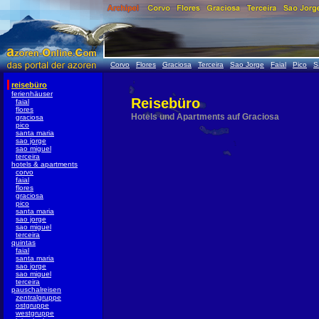
Corvo
Flores
Graciosa
Terceira
Sao Jorge
Faial
Pico
S
reisebüro
ferienhäuser
Reisebüro
faial
flores
Hotels und Apartments auf Graciosa
graciosa
pico
santa maria
sao jorge
sao miguel
terceira
hotels & apartments
corvo
faial
flores
graciosa
pico
santa maria
sao jorge
sao miguel
terceira
quintas
faial
santa maria
sao jorge
sao miguel
terceira
pauschalreisen
zentralgruppe
ostgruppe
westgruppe