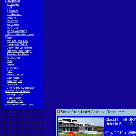
aktivurlaub
ausflüge
golf
gourmet
rundreisen
segeln
tauchen
wandern
wellness
whalewatching
individuelle rundreise
flüge
mit TAP via LIS
direkt mit SATA
direkt mit air berlin
interinsulare flüge
Azoren Air Pass
mietwagen
faial
flores
graciosa
pico
santa maria
sao jorge
sao miguel
terceira
online preisvergleich
lastminute & more
westgruppe
ostgruppe
westgruppe
reiseversicherungen
Santa Cruz, Hotel Graciosa Resort ****
Objekt Nr. SB-G
Hotel in Santa Cru
44 Zimmer, 2 Suite