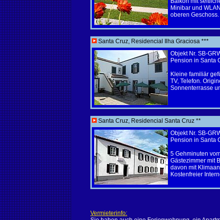
Balkon mit seitlic
Minibar und WLAN.
oberen Geschoss.
Santa Cruz, Residencial Ilha Graciosa ***
Objekt Nr. SB-G
Pension in Santa 
Kleine familiär g
TV, Telefon. Origin
Sonnenterrasse un
Santa Cruz, Residencial Santa Cruz **
Objekt Nr. SB-G
Pension in Santa 
5 Gehminuten vom 
Gästezimmer mit B
davon mit Klimaan
Kostenfreier Inte
Vermieterinfo: