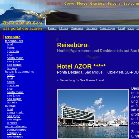
Corvo
Flores
Graciosa
Terceira
Sao Jorge
Faial
Pico
S
reisebüro
ferienhäuser
Reisebüro
faial
flores
Hotels, Apartments und Residencials auf Sao
graciosa
pico
santa maria
sao jorge
sao miguel
Hotel AZOR *****
terceira
hotels & apartments
Ponta Delgada, Sao Miguel Objekt Nr. SB-PD
corvo
faial
in Vermittlung für Sea Breeze Travel
flores
graciosa
Dies
pico
santa maria
neue
sao jorge
Azor
sao miguel
und 
terceira
auf 
quintas
faial
km e
santa maria
groß
sao jorge
und 
sao miguel
terceira
Acce
pauschalreisen
zentralgruppe
Zum 
ostgruppe
Einr
westgruppe