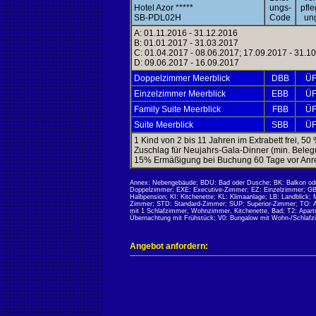
Hotel Azor *****
ungs-
pfle
SB-PDL02H
Code
un
A: 01.11.2016 - 31.12.2016
B: 01.01.2017 - 31.03.2017
C: 01.04.2017 - 08.06.2017; 17.09.2017 - 31.1
D: 09.06.2017 - 16.09.2017
Doppelzimmer Meerblick
DBB
Ü
Einzelzimmer Meerblick
EBB
Ü
Family Suite Meerblick
FBB
Ü
Suite Meerblick
SBB
Ü
1 Kind von 2 bis 11 Jahren im Extrabett frei, 5
Zuschlag für Neujahrs-Gala-Dinner (min. Beleg
15% Ermäßigung bei Buchung 60 Tage vor Anrei
Annex: Nebengebäude; BDU: Bad oder Dusche; BK: Balkon ode
Doppelzimmer; EXE: Executive-Zimmer; EZ: Einzelzimmer; GB
Halbpension; KI: Kitchenette; KL: Klimaanlage; LB: Landblick
Zimmer; STD: Standard-Zimmer; SUP: Superior-Zimmer; TO: Ap
mit 1 Schlafzimmer, Wohnzimmer, Kitchenette, Bad; T2: Apar
Übernachtung mit Frühstück; V0: Bungalow mit Wohn-/Schlafzi
Angebot anfordern: