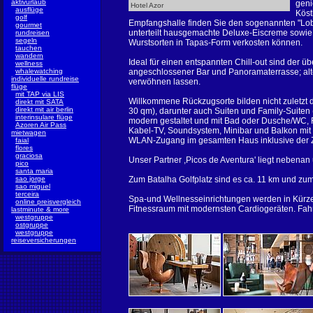
aktivurlaub
geni
Hotel Azor
ausflüge
Köst
golf
Empfangshalle finden Sie den sogenannten "Lob
gourmet
unterteilt hausgemachte Deluxe-Eiscreme sowie
rundreisen
segeln
Wurstsorten in Tapas-Form verkosten können.
tauchen
wandern
Ideal für einen entspannten Chill-out sind der 
wellness
whalewatching
angeschlossener Bar und Panoramaterrasse; alt
individuelle rundreise
verwöhnen lassen.
flüge
mit TAP via LIS
Willkommene Rückzugsorte bilden nicht zuletzt
direkt mit SATA
direkt mit air berlin
30 qm), darunter auch Suiten und Family-Suiten 
interinsulare flüge
modern gestaltet und mit Bad oder Dusche/WC, 
Azoren Air Pass
Kabel-TV, Soundsystem, Minibar und Balkon mit 
mietwagen
WLAN-Zugang im gesamten Haus inklusive der Z
faial
flores
graciosa
Unser Partner ,Picos de Aventura' liegt nebenan
pico
santa maria
sao jorge
Zum Batalha Golfplatz sind es ca. 11 km und zum
sao miguel
terceira
Spa-und Wellnesseinrichtungen werden in Kürze 
online preisvergleich
Fitnessraum mit modernsten Cardiogeräten. Fa
lastminute & more
westgruppe
ostgruppe
westgruppe
reiseversicherungen