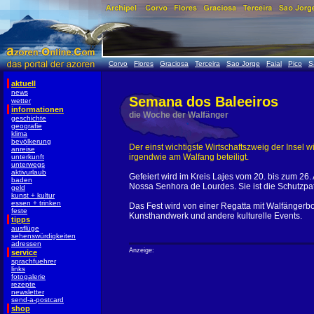
Corvo
Flores
Graciosa
Terceira
Sao Jorge
Faial
Pico
S
aktuell
news
Semana dos Baleeiros
wetter
informationen
die Woche der Walfänger
geschichte
geografie
klima
bevölkerung
Der einst wichtigste Wirtschaftszweig der Insel w
anreise
irgendwie am Walfang beteiligt.
unterkunft
unterwegs
aktivurlaub
Gefeiert wird im Kreis Lajes vom 20. bis zum 26
baden
Nossa Senhora de Lourdes. Sie ist die Schutzpat
geld
kunst + kultur
essen + trinken
Das Fest wird von einer Regatta mit Walfängerbo
feste
Kunsthandwerk und andere kulturelle Events.
tipps
ausflüge
sehenswürdigkeiten
adressen
Anzeige:
service
sprachfuehrer
links
fotogalerie
rezepte
newsletter
send-a-postcard
shop