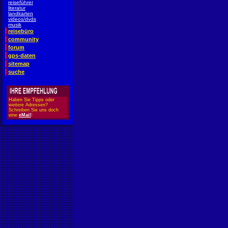
reiseführer
literatur
landkarten
videos/dvds
musik
reisebüro
community
forum
gps-daten
sitemap
suche
Haben Sie Tipps oder
weitere Adressen?
Schreiben Sie uns doch
eine
eMail
!