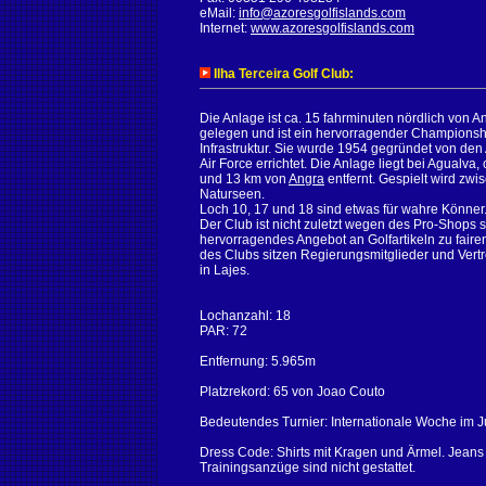
eMail:
info@azoresgolfislands.com
Internet:
www.azoresgolfislands.com
Ilha Terceira Golf Club:
Die Anlage ist ca. 15 fahrminuten nördlich von 
gelegen und ist ein hervorragender Championsh
Infrastruktur. Sie wurde 1954 gegründet von den
Air Force errichtet. Die Anlage liegt bei Agualva
und 13 km von
Angra
entfernt. Gespielt wird zw
Naturseen.
Loch 10, 17 und 18 sind etwas für wahre Könner
Der Club ist nicht zuletzt wegen des Pro-Shops se
hervorragendes Angebot an Golfartikeln zu faire
des Clubs sitzen Regierungsmitglieder und Vert
in Lajes.
Lochanzahl: 18
PAR: 72
Entfernung: 5.965m
Platzrekord: 65 von Joao Couto
Bedeutendes Turnier: Internationale Woche im Ju
Dress Code: Shirts mit Kragen und Ärmel. Jeans
Trainingsanzüge sind nicht gestattet.