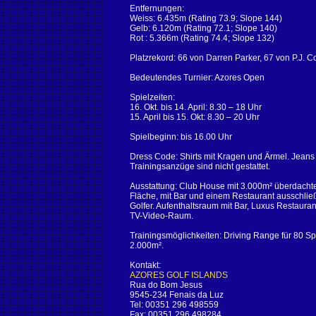
Entfernungen:
Weiss: 6.435m (Rating 73.9; Slope 144)
Gelb: 6.120m (Rating 72.1; Slope 140)
Rot : 5.366m (Rating 74.4; Slope 132)
Platzrekord: 66 von Darren Parker, 67 von P.J. 
Bedeutendes Turnier: Azores Open
Spielzeiten:
16. Okt. bis 14. April: 8.30 – 18 Uhr
15. April bis 15. Okt: 8.30 – 20 Uhr
Spielbeginn: bis 16.00 Uhr
Dress Code: Shirts mit Kragen und Ärmel. Jeans
Trainingsanzüge sind nicht gestattet.
Ausstattung: Club House mit 3.000m² überdacht
Fläche, mit Bar und einem Restaurant ausschließ
Golfer. Aufenthaltsraum mit Bar, Luxus Restaura
TV-Video-Raum.
Trainingsmöglichkeiten: Driving Range für 80 Sp
2.000m².
Kontakt:
AZORES GOLF ISLANDS
Rua do Bom Jesus
9545-234 Fenais da Luz
Tel: 00351 296 498559
Fax: 00351 296 498284