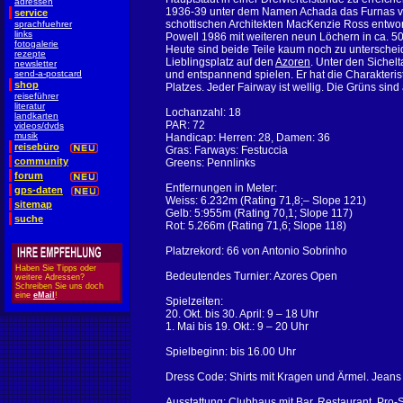
adressen
1936-39 unter dem Namen Achada das Furnas 
service
schottischen Architekten MacKenzie Ross entw
sprachfuehrer
links
Powell 1986 mit weiteren neun Löchern in ca. 5
fotogalerie
Heute sind beide Teile kaum noch zu unterscheid
rezepte
Lieblingsplatz auf den
Azoren
. Unter den Sichelt
newsletter
send-a-postcard
und entspannend spielen. Er hat die Charakteris
shop
Platzes. Jeder Fairway ist wellig. Die Grüns sin
reiseführer
literatur
Lochanzahl: 18
landkarten
PAR: 72
videos/dvds
musik
Handicap: Herren: 28, Damen: 36
reisebüro
Gras: Farways: Festuccia
community
Greens: Pennlinks
forum
Entfernungen in Meter:
gps-daten
Weiss: 6.232m (Rating 71,8;– Slope 121)
sitemap
Gelb: 5:955m (Rating 70,1; Slope 117)
suche
Rot: 5.266m (Rating 71,6; Slope 118)
Platzrekord: 66 von Antonio Sobrinho
Haben Sie Tipps oder
Bedeutendes Turnier: Azores Open
weitere Adressen?
Schreiben Sie uns doch
eine
eMail
!
Spielzeiten:
20. Okt. bis 30. April: 9 – 18 Uhr
1. Mai bis 19. Okt.: 9 – 20 Uhr
Spielbeginn: bis 16.00 Uhr
Dress Code: Shirts mit Kragen und Ärmel. Jeans 
Ausstattung: Clubhaus mit Bar, Restaurant, Pr