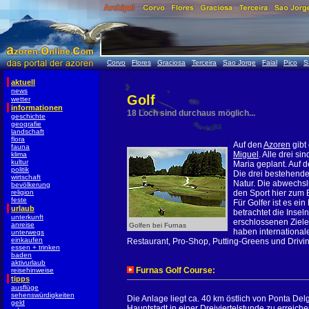
Corvo
Flores
Graciosa
Terceira
Sao Jorge
Faial
Pico
S
aktuell
news
Golf
wetter
informationen
18 Loch sind durchaus möglich...
geschichte
geografie
landschaft
flora
Auf den
Azoren
gibt
fauna
Miguel
. Alle drei si
klima
kultur
Maria geplant. Auf d
politik
Die drei bestehende
wirtschaft
Natur. Die abwechs
bevölkerung
religion
den Sport hier zum E
feste
Für Golfer ist es ei
urlaub
betrachtet die Insel
unterkunft
erschlossenen Ziele.
anreise
Golfen bei Furnas
haben international
unterwegs
einkaufen
Restaurant, Pro-Shop, Putting-Greens und Driv
essen + trinken
baden
aktivurlaub
Furnas Golf Course:
reisehinweise
tipps
ausflüge
sehenswürdigkeiten
Die Anlage liegt ca. 40 km östlich von Ponta Del
geld
Hauptstadt in einer Dreiviertelstunde zu erreich