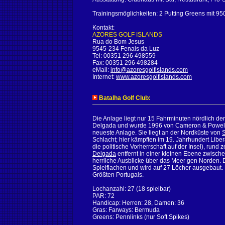
Trainingsmöglichkeiten: 2 Putting Greens mit 95
Kontakt:
AZORES GOLF ISLANDS
Rua do Bom Jesus
9545-234 Fenais da Luz
Tel: 00351 296 498559
Fax: 00351 296 498284
eMail:
info@azoresgolfislands.com
Internet:
www.azoresgolfislands.com
Batalha Golf Club:
Die Anlage liegt nur 15 Fahrminuten nördlich de
Delgada und wurde 1996 von Cameron & Powell e
neueste Anlage. Sie liegt an der Nordküste von
Schlacht; hier kämpften im 19. Jahrhundert Libe
die politische Vorherrschaft auf der Insel), rund
Delgada
entfernt in einer kleinen Ebene zwisch
herrliche Ausblicke über das Meer gen Norden. D
Spielflachen und wird auf 27 Löcher ausgebaut. 
Größten Portugals.
Lochanzahl: 27 (18 spielbar)
PAR: 72
Handicap: Herren: 28, Damen: 36
Gras: Farways: Bermuda
Greens: Pennlinks (nur Soft Spikes)