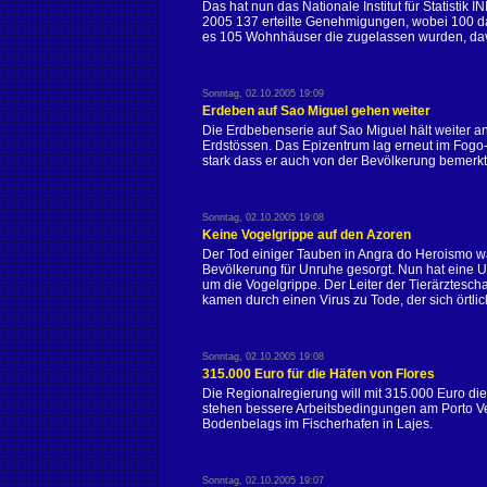
Das hat nun das Nationale Institut für Statisti
2005 137 erteilte Genehmigungen, wobei 100 d
es 105 Wohnhäuser die zugelassen wurden, da
Sonntag, 02.10.2005 19:09
Erdeben auf Sao Miguel gehen weiter
Die Erdbebenserie auf Sao Miguel hält weiter 
Erdstössen. Das Epizentrum lag erneut im Fogo
stark dass er auch von der Bevölkerung bemerk
Sonntag, 02.10.2005 19:08
Keine Vogelgrippe auf den Azoren
Der Tod einiger Tauben in Angra do Heroismo 
Bevölkerung für Unruhe gesorgt. Nun hat eine Un
um die Vogelgrippe. Der Leiter der Tierärztesc
kamen durch einen Virus zu Tode, der sich örtlich
Sonntag, 02.10.2005 19:08
315.000 Euro für die Häfen von Flores
Die Regionalregierung will mit 315.000 Euro di
stehen bessere Arbeitsbedingungen am Porto V
Bodenbelags im Fischerhafen in Lajes.
Sonntag, 02.10.2005 19:07