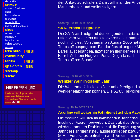
adressen
den Anbau zu schaffen. Damit will man den Anb
service
Maria erhalten und weiter steigern.
sprachfuehrer
links
fotogalerie
rezepte
newsletter
Sonntag, 30.10.2005 10:36
send-a-postcard
SATA erhöht Flugpreise
shop
reiseführer
Die SATA wird aufgrund der steigenden Treibstof
literatur
Flüge vom Kontinent auf die Azoren ab Januar 2
landkarten
noch nicht fest. Von Januar bis August 2005 hat 
videos/dvds
Treibstoff ausgegeben. Bei der Bestellung der 
musik
reisebüro
Barrel ausgegangen. Inzwischen liegt der Preis j
Barrel. Auf dem Flug von Ponta Delgada nach L
community
Treibstoff pro Stunde.
forum
gps-daten
sitemap
suche
Sonntag, 30.10.2005 10:35
Weniger Wein in diesem Jahr
Die Weinernte fällt dieses Jahr unbefriedigend 
weniger einbringen können. Die 5.765 Hektoliter
Haben Sie Tipps oder
weitere Adressen?
Schreiben Sie uns doch
eine
eMail
!
Sonntag, 16.10.2005 22:28
Acorline will weiterhin Fährdienst auf den Azo
Die Acorline will sich im kommenden Jahr erneu
Inseln der Azoren bewerben. Das gab das Unt
wiederkehrender Probleme hat die Regierung 
Jahr der Fährdienst neu ausgeschrieben bzw. unt
50Mio Euro selbst betreiben wird. An einer weit