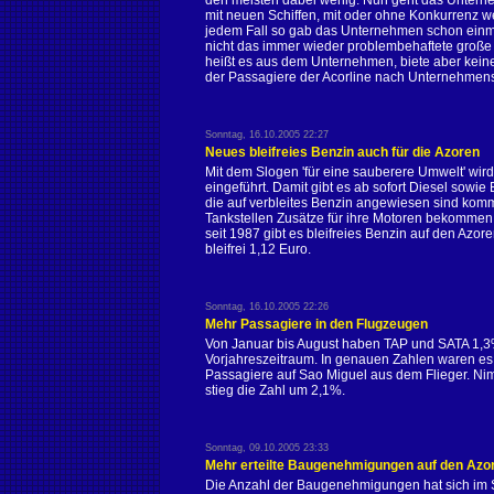
den meisten dabei wenig. Nun geht das Unternehm
mit neuen Schiffen, mit oder ohne Konkurrenz we
jedem Fall so gab das Unternehmen schon einma
nicht das immer wieder problembehaftete große F
heißt es aus dem Unternehmen, biete aber keine
der Passagiere der Acorline nach Unternehme
Sonntag, 16.10.2005 22:27
Neues bleifreies Benzin auch für die Azoren
Mit dem Slogen 'für eine sauberere Umwelt' wird
eingeführt. Damit gibt es ab sofort Diesel sowie 
die auf verbleites Benzin angewiesen sind komm
Tankstellen Zusätze für ihre Motoren bekommen,
seit 1987 gibt es bleifreies Benzin auf den Azor
bleifrei 1,12 Euro.
Sonntag, 16.10.2005 22:26
Mehr Passagiere in den Flugzeugen
Von Januar bis August haben TAP und SATA 1,3%
Vorjahreszeitraum. In genauen Zahlen waren es
Passagiere auf Sao Miguel aus dem Flieger. Ni
stieg die Zahl um 2,1%.
Sonntag, 09.10.2005 23:33
Mehr erteilte Baugenehmigungen auf den Azo
Die Anzahl der Baugenehmigungen hat sich im