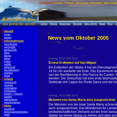
Corvo
Flores
Graciosa
Terceira
Sao Jorge
Faial
Pico
S
aktuell
news
News vom Oktober 2005
wetter
informationen
geschichte
geografie
landschaft
flora
fauna
klima
Sonntag, 30.10.2005 10:37
kultur
Erneut Erdbeben auf Sao Miguel
politik
wirtschaft
Ein Erdbeben der Stärke 4 hat am Dienstagnachm
bevölkerung
18.54 Uhr wackelte die Erde. Das Epizentrum la
religion
von der Bevölkerung in Vila Franca do Campo, 
feste
werden. Der Zivilschutz hat eine erste Warnstuf
urlaub
Südküste von Lagoa bis Ponta Garca und die No
unterkunft
anreise
unterwegs
einkaufen
essen + trinken
Sonntag, 30.10.2005 10:37
baden
aktivurlaub
Melonen von Santa Maria jetzt ausgezeichnet
reisehinweise
Die Melonen von der Insel Santa Maria schmeck
tipps
auch ausgezeichnet. Das Ministerium für Landw
ausflüge
landwirtschaftlichen Verband auf der Insel dara
sehenswürdigkeiten
geld
stärker an einem Strang zu ziehen und allen pr