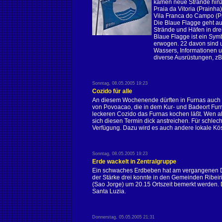
kamen neue Strände hinzu
Praia da Vitoria (Prainh
Vila Franca do Campo (Pr
Die Blaue Flagge geht auf
Strände und Häfen in dr
Blaue Flagge ist ein Symb
erwogen. 22 davon sind u
Wassers, Informationen
diverse Ausrüstungen, z
Sonntag, 08.05.2005 19:23
Cozido für alle
An diesem Wochenende dürften in Furnas auch wi
von Povoacao, die in dem Kur- und Badeort Furn
leckeren Cozido das Furnas kochen läßt. Wen als
sich diesen Termin dick anstreichen. Für schlec
Verfügung. Dazu wird es auch andere lokale Kös
Sonntag, 08.05.2005 19:23
Erde wackelt in Zentralgruppe
Ein schwaches Erdbeben hat am vergangenen Do
der Stärke drei konnte in den Gemeinden Ribeiri
(Sao Jorge) um 20.15 Ortszeit bemerkt werden. 
Santa Luzia.
Donnerstag, 05.05.2005 21:31