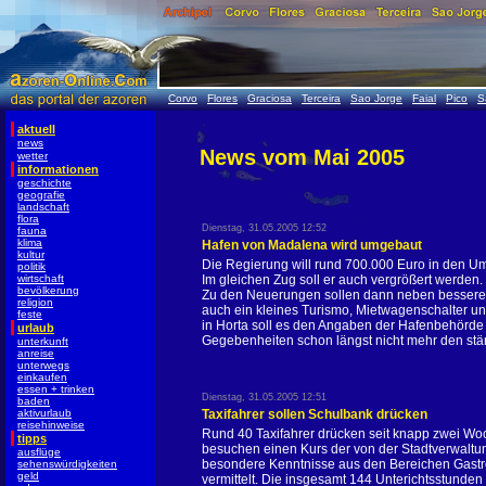
Corvo
Flores
Graciosa
Terceira
Sao Jorge
Faial
Pico
S
aktuell
news
News vom Mai 2005
wetter
informationen
geschichte
geografie
landschaft
flora
Dienstag, 31.05.2005 12:52
fauna
klima
Hafen von Madalena wird umgebaut
kultur
Die Regierung will rund 700.000 Euro in den U
politik
wirtschaft
Im gleichen Zug soll er auch vergrößert werden
bevölkerung
Zu den Neuerungen sollen dann neben besseren
religion
auch ein kleines Turismo, Mietwagenschalter u
feste
in Horta soll es den Angaben der Hafenbehör
urlaub
Gegebenheiten schon längst nicht mehr den s
unterkunft
anreise
unterwegs
einkaufen
essen + trinken
Dienstag, 31.05.2005 12:51
baden
aktivurlaub
Taxifahrer sollen Schulbank drücken
reisehinweise
Rund 40 Taxifahrer drücken seit knapp zwei Wo
tipps
besuchen einen Kurs der von der Stadtverwaltu
ausflüge
besondere Kenntnisse aus den Bereichen Gastro
sehenswürdigkeiten
geld
vermittelt. Die insgesamt 144 Unterichtsstunden