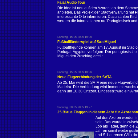
Faial Audio Tour
Die Idee ist neu auf den Azoren: ab dem Sommer 
anbieten. Das Projekt der Stadtverwaltung hat Pi
interessante Orte informieren. Dazu zählen Kir
werden die Informationen auf Portugiesisch und E
Sonntag, 15.05.2005 10:26
Fußballländerspiel auf Sao Miguel
Fußballfreunde können am 17. August im Stadio
Portugal-Ägypten verfolgen. Der portugiesische
Miguel den Zuschlag erteilt.
Sonntag, 15.05.2005 10:26
Neue Flugverbindung der SATA
Ab 25. Mai wird die SATA eine neue Flugverbin
Madeira. Die Verbindung wird immer mittwochs und
dann um 10.30 Ortszeit. Eingesetzt wird ein Ai
Sonntag, 08.05.2005 19:27
25 Blaue Flaggen in diesem Jahr für Azorens
Auf den Azoren werden in
sein. Das wurde inzwisch
Lob als Tadel, denn die Z
Jahren somit weiter gesti
und S. Lourenco (Vila do