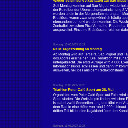
Wieder seismische Aktivitäten auf Sao Miguel
Seit Montag konnten auf Sao Miguel wiederholt 
der Betreiber der Überwachungseinrichtung SI
wurden allein in der Morgendämmerung am Monta
Erdstösse waren zwar ungewöhnlich häufig aber
niemandem bemerkt werden konnten. Die Woche ü
Zentralteil zwischen Pico Vermelho, Ribeirinha
ausgeweitet. Einzelne Erdstösse erreichten dabe
Sonntag, 15.05.2005 10:28
Neue Tageszeitung ab Montag
Ab Montag wird auf Terceira, Sao Miguel und F
dos Acores erscheinen. Die Redaktion mit zunäch
untergebracht. Die erste Auflage wird 4.000 Ex
Informationslücke schliessen und dann im komme
ausweiten, heißt es aus dem Redaktionshaus.
Sonntag, 15.05.2005 10:28
Triathlon Peter Café Sport am 28. Mai
Organisiert vom Peter Café Sport auf Faial wird
Sport starten. Die Wettkämpfe finden zwischen F
ist dabei zwölf Seemeilen lang und führt von Ve
dem Rad in eine Höhe von rund 1.000m hinauf.
dritten Teil bildet eine Kajakfahrt über den Kana
Sonntag, 15.05.2005 10:27