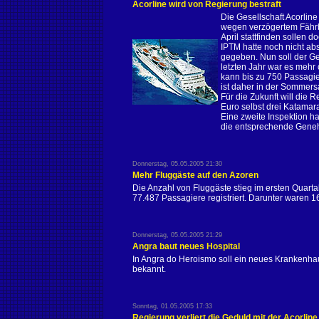
Acorline wird von Regierung bestraft
Die Gesellschaft Acorlin
wegen verzögertem Fährbet
April stattfinden sollen do
IPTM hatte noch nicht abs
gegeben. Nun soll der Ges
letzten Jahr war es mehr
kann bis zu 750 Passagie
ist daher in der Sommersa
Für die Zukunft will die
Euro selbst drei Katamar
Eine zweite Inspektion ha
die entsprechende Genehm
Donnerstag, 05.05.2005 21:30
Mehr Fluggäste auf den Azoren
Die Anzahl von Fluggäste stieg im ersten Quar
77.487 Passagiere registriert. Darunter waren 1
Donnerstag, 05.05.2005 21:29
Angra baut neues Hospital
In Angra do Heroismo soll ein neues Krankenha
bekannt.
Sonntag, 01.05.2005 17:33
Regierung verliert die Geduld mit der Acorline