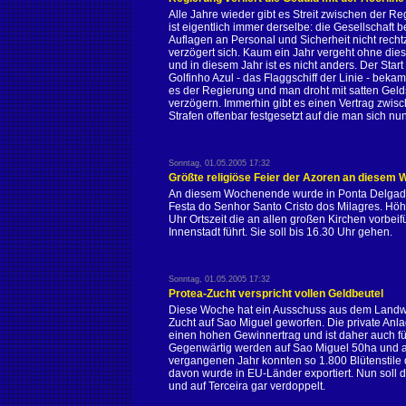
Alle Jahre wieder gibt es Streit zwischen der R
ist eigentlich immer derselbe: die Gesellschaft be
Auflagen an Personal und Sicherheit nicht rechtz
verzögert sich. Kaum ein Jahr vergeht ohne dies
und in diesem Jahr ist es nicht anders. Der Start
Golfinho Azul - das Flaggschiff der Linie - beka
es der Regierung und man droht mit satten Gelds
verzögern. Immerhin gibt es einen Vertrag zwisc
Strafen offenbar festgesetzt auf die man sich nun
Sonntag, 01.05.2005 17:32
Größte religiöse Feier der Azoren an diesem
An diesem Wochenende wurde in Ponta Delgada di
Festa do Senhor Santo Cristo dos Milagres. Hö
Uhr Ortszeit die an allen großen Kirchen vorbei
Innenstadt führt. Sie soll bis 16.30 Uhr gehen.
Sonntag, 01.05.2005 17:32
Protea-Zucht verspricht vollen Geldbeutel
Diese Woche hat ein Ausschuss aus dem Landwirt
Zucht auf Sao Miguel geworfen. Die private Anla
einen hohen Gewinnertrag und ist daher auch für
Gegenwärtig werden auf Sao Miguel 50ha und auf
vergangenen Jahr konnten so 1.800 Blütenstile
davon wurde in EU-Länder exportiert. Nun soll 
und auf Terceira gar verdoppelt.