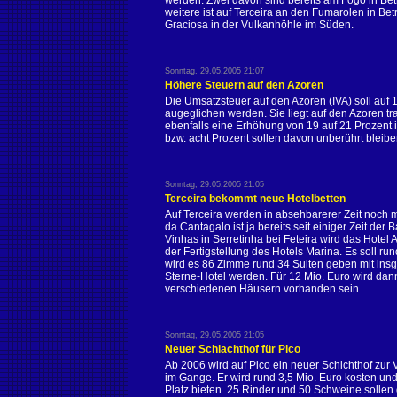
werden. Zwei davon sind bereits am Fogo in Bet
weitere ist auf Terceira an den Fumarolen in Betr
Graciosa in der Vulkanhöhle im Süden.
Sonntag, 29.05.2005 21:07
Höhere Steuern auf den Azoren
Die Umsatzsteuer auf den Azoren (IVA) soll auf 
augeglichen werden. Sie liegt auf den Azoren tra
ebenfalls eine Erhöhung von 19 auf 21 Prozent i
bzw. acht Prozent sollen davon unberührt bleibe
Sonntag, 29.05.2005 21:05
Terceira bekommt neue Hotelbetten
Auf Terceira werden in absehbarerer Zeit noch 
da Cantagalo ist ja bereits seit einiger Zeit d
Vinhas in Serretinha bei Feteira wird das Hotel 
der Fertigstellung des Hotels Marina. Es soll ru
wird es 86 Zimme rund 34 Suiten geben mit insge
Sterne-Hotel werden. Für 12 Mio. Euro wird dann
verschiedenen Häusern vorhanden sein.
Sonntag, 29.05.2005 21:05
Neuer Schlachthof für Pico
Ab 2006 wird auf Pico ein neuer Schlchthof zur 
im Gange. Er wird rund 3,5 Mio. Euro kosten un
Platz bieten. 25 Rinder und 50 Schweine solle