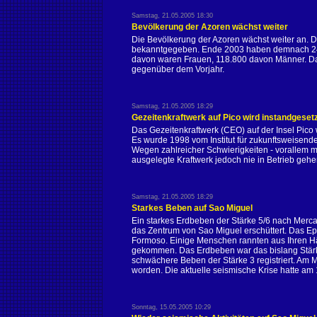
Samstag, 21.05.2005 18:30
Bevölkerung der Azoren wächst weiter
Die Bevölkerung der Azoren wächst weiter an. Di
bekanntgegeben. Ende 2003 haben demnach 24
davon waren Frauen, 118.800 davon Männer. D
gegenüber dem Vorjahr.
Samstag, 21.05.2005 18:29
Gezeitenkraftwerk auf Pico wird instandgeset
Das Gezeitenkraftwerk (CEO) auf der Insel Pico w
Es wurde 1998 vom Institut für zukunftsweisend
Wegen zahlreicher Schwierigkeiten - vorallem m
ausgelegte Kraftwerk jedoch nie in Betrieb gehe
Samstag, 21.05.2005 18:29
Starkes Beben auf Sao Miguel
Ein starkes Erdbeben der Stärke 5/6 nach Merc
das Zentrum von Sao Miguel erschüttert. Das Ep
Formoso. Einige Menschen rannten aus Ihren Häu
gekommen. Das Erdbeben war das bislang Stärk
schwächere Beben der Stärke 3 registriert. Am M
worden. Die aktuelle seismische Krise hatte am
Sonntag, 15.05.2005 10:29