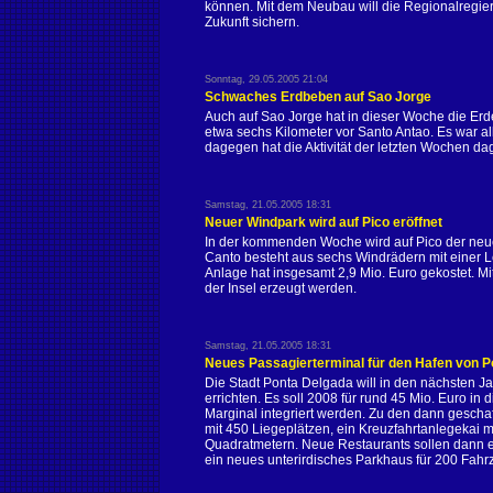
können. Mit dem Neubau will die Regionalregier
Zukunft sichern.
Sonntag, 29.05.2005 21:04
Schwaches Erdbeben auf Sao Jorge
Auch auf Sao Jorge hat in dieser Woche die Erd
etwa sechs Kilometer vor Santo Antao. Es war a
dagegen hat die Aktivität der letzten Wochen 
Samstag, 21.05.2005 18:31
Neuer Windpark wird auf Pico eröffnet
In der kommenden Woche wird auf Pico der neue
Canto besteht aus sechs Windrädern mit einer L
Anlage hat insgesamt 2,9 Mio. Euro gekostet. 
der Insel erzeugt werden.
Samstag, 21.05.2005 18:31
Neues Passagierterminal für den Hafen von P
Die Stadt Ponta Delgada will in den nächsten J
errichten. Es soll 2008 für rund 45 Mio. Euro in
Marginal integriert werden. Zu den dann gesch
mit 450 Liegeplätzen, ein Kreuzfahrtanlegekai
Quadratmetern. Neue Restaurants sollen dann
ein neues unterirdisches Parkhaus für 200 Fahr