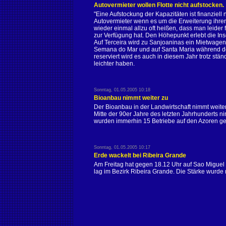
Autovermieter wollen Flotte nicht aufstocken.
"Eine Aufstockung der Kapazitäten ist finanziell 
Autovermieter wenn es um die Erweiterung ihre
wieder einmal allzu oft heißen, dass man leid
zur Verfügung hat. Den Höhepunkt erlebt die Ins
Auf Terceira wird zu Sanjoaninas ein Mietwage
Semana do Mar und auf Santa Maria während des
reserviert wird es auch in diesem Jahr trotz st
leichter haben.
Sonntag, 01.05.2005 10:18
Bioanbau nimmt weiter zu
Der Bioanbau in der Landwirtschaft nimmt weiter
Mitte der 90er Jahre des letzten Jahrhunderts n
wurden immerhin 15 Betriebe auf den Azoren gezä
Sonntag, 01.05.2005 10:17
Erde wackelt bei Ribeira Grande
Am Freitag hat gegen 18.12 Uhr auf Sao Miguel
lag im Bezirk Ribeira Grande. Die Stärke wurde m