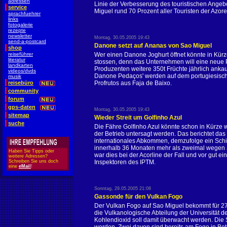
adressen
Linie der Verbesserung des touristischen Angebo
service
Miguel rund 70 Prozent aller Touristen der Azore
sprachfuehrer
links
fotogalerie
rezepte
newsletter
Montag, 30.05.2005 19:43
send-a-postcard
Danone setzt auf Ananas von Sao Miguel
shop
reiseführer
Wer einen Danone Joghurt öffnet könnte in Kür
literatur
stossen, denn das Unternehmen will eine neue P
landkarten
Produzenten weitere 350t Früchte jährlich anka
videos/dvds
Danone Pedaços' werden auf dem portugiesische
musik
reisebüro
Profrutos aus Faja de Baixo.
community
forum
gps-daten
Montag, 30.05.2005 19:43
sitemap
Wieder Streit um Golfinho Azul
suche
Die Fähre Golfinho Azul könnte schon in Kürze 
der Betrieb untersagt werden. Das berichtet das 
internationales Abkommen, demzufolge ein Schif
innerhalb 36 Monaten mehr als zweimal wegen S
Haben Sie Tipps oder
war dies bei der Acorline der Fall und vor gut 
weitere Adressen?
Schreiben Sie uns doch
Inspektoren des IPTM.
eine
eMail
!
Sonntag, 29.05.2005 21:08
Gassonde für den Vulkan Fogo
Der Vulkan Fogo auf Sao Miguel bekommt für 27
die Vulkanologische Abteilung der Universität d
Kohlendioxid soll damit überwacht werden. Die 