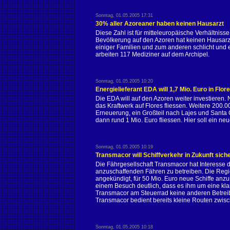
Sonntag, 01.05.2005 17:31
30% aller Azoreaner haben keinen Hausarzt
Diese Zahl ist für mitteleuropäische Verhältniss
Bevölkerung auf den Azoren hat keinen Hausarzt
einiger Familien und zum anderen schlicht un
arbeiten 117 Mediziner auf dem Archipel.
Sonntag, 01.05.2005 10:20
Energielieferant EDA will 1,7 Mio. Euro in Flo
Die EDA will auf den Azoren weiter investieren
das Kraftwerk auf Flores fliessen. Weitere 200.
Erneuerung, ein Großteil nach Lajes und Santa Cr
dann rund 1 Mio. Euro fliessen. Hier soll ein n
Sonntag, 01.05.2005 10:19
Transmacor will Schiffverkehr in Zukunft siche
Die Fährgesellschaft Transmacor hat Interesse 
anzuschaffenden Fähren zu betreiben. Die Regi
angekündigt, für 50 Mio. Euro neue Schiffe anz
einem Besuch deutlich, dass es ihm um eine kla
Transmacor am Steuerrad keine anderen Betrei
Transmacor bedient bereits kleine Routen zwisch
Sonntag, 01.05.2005 10:18