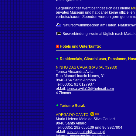
Gegenüber der Werft befindet sich das kleine
Mu
privates Museum und hat daher keine offiziellen
vorbeischauen. Spenden werden gern genommen 
Naturschwimmbecken am Hafen. Naturschw
Busverbindung zweimal täglich nach Madale
Hotels und Unterkünfte:
Residencials, Gästehäuser, Pensionen, Host
NINHO DAS CAGARRAS (AL #2933)
Teresa Alexandra Avila
Rua Manuel Inacio Nunes, 31
9940-154 Santo Antonio
Tel: 00351 91 0127937
eMail:
teresa.avila13@hotmail.com
4 Zimmer
Turismo Rural:
ADEGA DO CANTO
Maria Helena Melo da Silva Goulart
9940 Santo Amaro
Tel: 00351 292 655139 und 96 3927804
eMail:
casas.goulart@sapo.pt