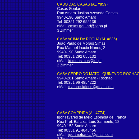
CABO DAS CASAS (AL #859)
Casas Goulart
Rua Amaro Justino Azevedo Gomes
9940-190 Santo Amaro
Tel: 00351 292 655139
eMail:
casas.goulart@sapo.pt
3 Zimmer
CASA ACIMA DA ROCHA (AL #836)
Joao Paulo de Morais Simas
Rua Manuel Inacio Nunes, 2
9940-190 Santo Amaro
Tel: 00351 292 655132
eMail:
id.dinasimas@iol.pt
2 Zimmer
CASA CEDRO DO MATO - QUINTA DO ROCHAO 
9940-281 Santo Amaro - Rochao
Tel: 00351 96 4854222
eMail:
mail.costajose@gmail.com
CASA COMPRIDA (AL #774)
Igor Tavares de Melo Espinola de Franca
Rua Prof. Baltazar Luis Sarmento, 12
9940-153 Santo Amaro
Tel: 00351 91 4843456
eMail:
igortmefranca@gmail.com