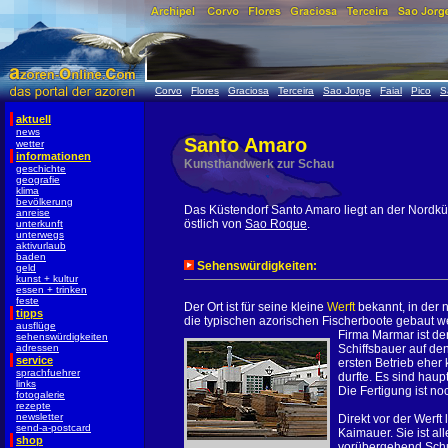
Corvo
Flores
Graciosa
Terceira
Sao Jorge
Faial
Pico
S
aktuell
news
Santo Amaro
wetter
informationen
Kunsthandwerk zur Schau
geschichte
geografie
klima
bevölkerung
Das Küstendorf Santo Amaro liegt an der Nordkü
anreise
östlich von
Sao Roque
.
unterkunft
unterwegs
aktivurlaub
baden
Sehenswürdigkeiten:
geld
kunst + kultur
essen + trinken
feste
Der Ort ist für seine kleine
Werft
bekannt, in der 
tipps
die typischen azorischen Fischerboote gebaut w
ausflüge
Firma Marmar ist de
sehenswürdigkeiten
adressen
Schiffsbauer auf de
service
ersten Betrieb eher
sprachfuehrer
durfte. Es sind haup
links
Die Fertigung ist no
fotogalerie
rezepte
newsletter
Direkt vor der Werft 
send-a-postcard
Kaimauer. Sie ist al
shop
vorübergehend Schut