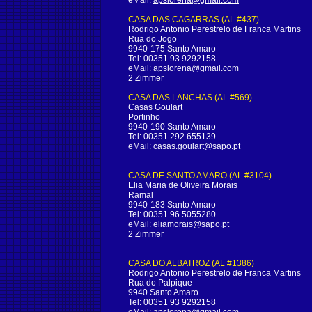
eMail:
apslorena@gmail.com
CASA DAS CAGARRAS (AL #437)
Rodrigo Antonio Perestrelo de Franca Martins
Rua do Jogo
9940-175 Santo Amaro
Tel: 00351 93 9292158
eMail:
apslorena@gmail.com
2 Zimmer
CASA DAS LANCHAS (AL #569)
Casas Goulart
Portinho
9940-190 Santo Amaro
Tel: 00351 292 655139
eMail:
casas.goulart@sapo.pt
CASA DE SANTO AMARO (AL #3104)
Elia Maria de Oliveira Morais
Ramal
9940-183 Santo Amaro
Tel: 00351 96 5055280
eMail:
eliamorais@sapo.pt
2 Zimmer
CASA DO ALBATROZ (AL #1386)
Rodrigo Antonio Perestrelo de Franca Martins
Rua do Palpique
9940 Santo Amaro
Tel: 00351 93 9292158