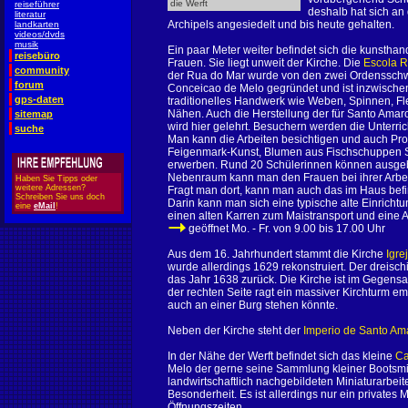
die Werft
reiseführer
deshalb hat sich an 
literatur
Archipels angesiedelt und bis heute gehalten.
landkarten
videos/dvds
musik
Ein paar Meter weiter befindet sich die kunsthan
reisebüro
Frauen. Sie liegt unweit der Kirche. Die
Escola R
community
der Rua do Mar wurde von den zwei Ordensschw
forum
Conceicao de Melo gegründet und ist inzwischen 
gps-daten
traditionelles Handwerk wie Weben, Spinnen, Fl
Nähen. Auch die Herstellung der für Santo Amar
sitemap
wird hier gelehrt. Besuchern werden die Unterri
suche
Man kann die Arbeiten besichtigen und auch Pro
Feigenmark-Kunst, Blumen aus Fischschuppen 
erwerben. Rund 20 Schülerinnen können ausgeb
Nebenraum kann man den Frauen bei ihrer Arbeit
Haben Sie Tipps oder
weitere Adressen?
Fragt man dort, kann man auch das im Haus befi
Schreiben Sie uns doch
Darin kann man sich eine typische alte Einrich
eine
eMail
!
einen alten Karren zum Maistransport und eine
geöffnet Mo. - Fr. von 9.00 bis 17.00 Uhr
Aus dem 16. Jahrhundert stammt die Kirche
Igre
wurde allerdings 1629 rekonstruiert. Der dreisch
das Jahr 1638 zurück. Die Kirche ist im Gegensat
der rechten Seite ragt ein massiver Kirchturm e
auch an einer Burg stehen könnte.
Neben der Kirche steht der
Imperio de Santo Am
In der Nähe der Werft befindet sich das kleine
Ca
Melo der gerne seine Sammlung kleiner Bootsm
landwirtschaftlich nachgebildeten Miniaturarbeit
Besonderheit. Es ist allerdings nur ein privates
Öffnungszeiten.