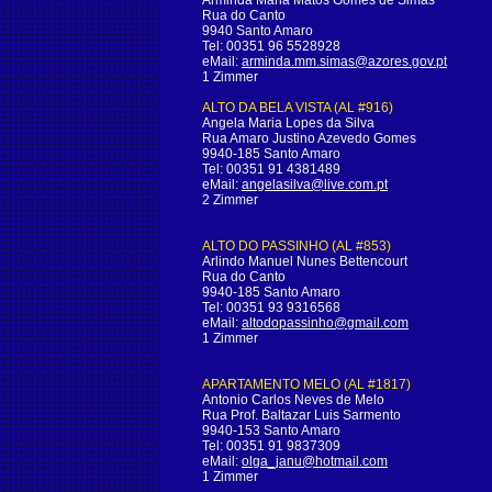
Arminda Maria Matos Gomes de Simas
Rua do Canto
9940 Santo Amaro
Tel: 00351 96 5528928
eMail:
arminda.mm.simas@azores.gov.pt
1 Zimmer
ALTO DA BELA VISTA (AL #916)
Angela Maria Lopes da Silva
Rua Amaro Justino Azevedo Gomes
9940-185 Santo Amaro
Tel: 00351 91 4381489
eMail:
angelasilva@live.com.pt
2 Zimmer
ALTO DO PASSINHO (AL #853)
Arlindo Manuel Nunes Bettencourt
Rua do Canto
9940-185 Santo Amaro
Tel: 00351 93 9316568
eMail:
altodopassinho@gmail.com
1 Zimmer
APARTAMENTO MELO (AL #1817)
Antonio Carlos Neves de Melo
Rua Prof. Baltazar Luis Sarmento
9940-153 Santo Amaro
Tel: 00351 91 9837309
eMail:
olga_janu@hotmail.com
1 Zimmer