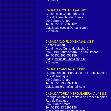
3 Zimmer
CASA DA ARQUINHA (AL #825)
Cesar Filipe Gaspar da Costa
Rua do Caminho da Ribeira
9940 Santo Amaro
Tel: 00351 91 9265102
eMail:
sqd.ccosta@gmail.com
2 Zimmer
CASA DA AVO FILOMENA (AL #388)
Casas Goulart
Caminho do Curral do Macho, 1
9940-190 Santo Amaro - Terras Limpas
Tel: 00351 292 655139
eMail:
casas.goulart@sapo.pt
2 Zimmer
CASA DA GAIVINA (AL #1384)
Rodrigo Antonio Perestrelo de Franca Martins
Rua do Palpique
9940 Santo Amaro
Tel: 00351 93 9292158
eMail:
apslorena@gmail.com
CASA DA TORDA MERGULHEIRA (AL #1383)
Rodrigo Antonio Perestrelo de Franca Martins
Rua do Palpique
9940 Santo Amaro
Tel: 00351 93 9292158