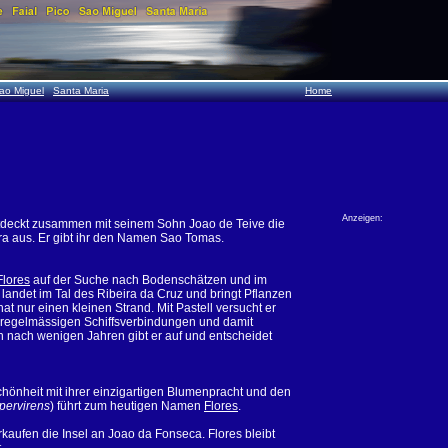
ao Miguel
Santa Maria
Home
Anzeigen:
ntdeckt zusammen mit seinem Sohn Joao de Teive die
ra aus. Er gibt ihr den Namen Sao Tomas.
Flores
auf der Suche nach Bodenschätzen und im
 landet im Tal des Ribeira da Cruz und bringt Pflanzen
 hat nur einen kleinen Strand. Mit Pastell versucht er
ne regelmässigen Schiffsverbindungen und damit
n nach wenigen Jahren gibt er auf und entscheidet
hönheit mit ihrer einzigartigen Blumenpracht und den
pervirens
) führt zum heutigen Namen
Flores
.
kaufen die Insel an Joao da Fonseca. Flores bleibt