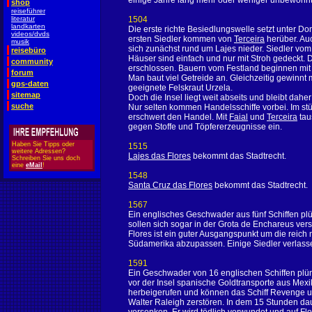
einige Jahre lang mehr oder weniger unbewohnt
shop
reiseführer
literatur
1504
landkarten
Die erste richte Besiedlungswelle setzt unter D
videos/dvds
ersten Siedler kommen von
Terceira
herüber. Au
musik
sich zunächst rund um Lajes nieder. Siedler vom
reisebüro
Häuser sind einfach und nur mit Stroh gedeckt. Di
community
erschlossen. Bauern vom Festland beginnen mit
forum
Man baut viel Getreide an. Gleichzeitig gewinnt
gps-daten
geeignete Felskraut Urzela.
sitemap
Doch die Insel liegt weit abseits und bleibt daher
suche
Nur selten kommen Handelsschiffe vorbei. Im stü
erschwert den Handel. Mit
Faial
und
Terceira
tau
gegen Stoffe und Töpfererzeugnisse ein.
Haben Sie Tipps oder
1515
weitere Adressen?
Lajes das Flores
bekommt das Stadtrecht.
Schreiben Sie uns doch
eine
eMail
!
1548
Santa Cruz das Flores
bekommt das Stadtrecht.
1567
Ein englisches Geschwader aus fünf Schiffen plün
sollen sich sogar in der Grota de Enchareus vers
Flores ist ein guter Ausgangspunkt um die reich 
Südamerika abzupassen. Einige Siedler verlasse
1591
Ein Geschwader von 16 englischen Schiffen plü
vor der Insel spanische Goldtransporte aus Mex
herbeigerufen und können das Schiff Revenge un
Walter Raleigh zerstören. In dem 15 Stunden da