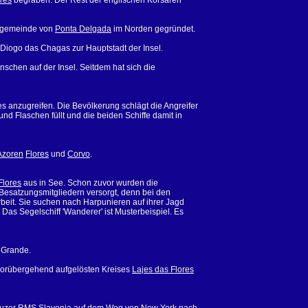
res
begraben. Der Rest der englischen Korsaren
engemeinde von
Ponta Delgada
im Norden gegründet.
Diogo das Chagas zur Hauptstadt der Insel.
schen auf der Insel. Seitdem hat sich die
s anzugreifen. Die Bevölkerung schlägt die Angreifer
und Flaschen füllt und die beiden Schiffe damit in
Azoren
Flores
und
Corvo
.
Flores
aus in See. Schon zuvor wurden die
 Besatzungsmitgliedern versorgt, denn bei den
eit. Sie suchen nach Harpunieren auf ihrer Jagd
as Segelschiff 'Wanderer' ist Musterbeispiel. Es
a Grande.
orübergehend aufgelösten Kreises
Lajes das Flores