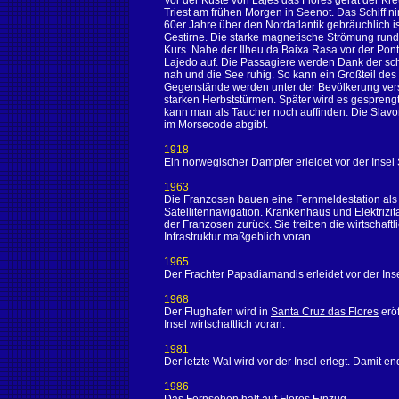
Vor der Küste von Lajes das Flores gerät der 
Triest am frühen Morgen in Seenot. Das Schiff ni
60er Jahre über den Nordatlantik gebräuchlich i
Gestirne. Die starke magnetische Strömung rund
Kurs. Nahe der Ilheu da Baixa Rasa vor der Ponta
Lajedo auf. Die Passagiere werden Dank der schn
nah und die See ruhig. So kann ein Großteil des
Gegenstände werden unter der Bevölkerung verstei
starken Herbststürmen. Später wird es gespreng
kann man als Taucher noch auffinden. Die Slavon
im Morsecode abgibt.
1918
Ein norwegischer Dampfer erleidet vor der Insel 
1963
Die Franzosen bauen eine Fernmeldestation als
Satellitennavigation. Krankenhaus und Elektrizi
der Franzosen zurück. Sie treiben die wirtschaf
Infrastruktur maßgeblich voran.
1965
Der Frachter Papadiamandis erleidet vor der Inse
1968
Der Flughafen wird in
Santa Cruz das Flores
erö
Insel wirtschaftlich voran.
1981
Der letzte Wal wird vor der Insel erlegt. Damit en
1986