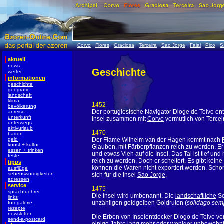
Corvo
Flores
Graciosa
Terceira
Sao Jorge
Faial
Pico
S
aktuell
news
Geschichte
wetter
informationen
geschichte
geografie
landschaft
klima
1452
bevölkerung
Der portugiesische Navigator Dioge de Teive e
anreise
unterkunft
Insel zusammen mit
Corvo
vermutlich von Tercei
unterwegs
aktivurlaub
1470
baden
geld
Der Flame Wilhelm van der Hagen kommt nach
kunst + kultur
Glauben, mit Färberpflanzen reich zu werden. Er
essen + trinken
und etwas Vieh auf die Insel. Das Tal ist tief und
feste
reich zu werden. Doch er scheitert. Es gibt kei
tipps
können die Waren nicht exportiert werden. Scho
ausflüge
sehenswürdigkeiten
sich für die Insel
Sao Jorge
.
adressen
service
1475
sprachfuehrer
Die Insel wird umbenannt. Die
landschaftliche
Sc
links
unzähligen goldgelben Goldruten (
solidago sem
fotogalerie
rezepte
newsletter
Die Erben von Inselentdecker Diogo de Teive ver
send-a-postcard