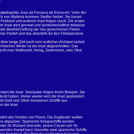
.
onatarkapitän Joao da Fonseca de Evora ein. Viele der
ch von Madeira kommen Siedler herbei. Sie lassen
 Festland und anderen Insel folgen rasch. Die ersten
e Insel wird gerodet und landwirtschaftlich teilweise
 der Bewirtschaftung der neu gewonnenen Felder.
 man Pastell und das ebenfalls für den Färbeprozess
 über lange Zeit auch vom restlichen Archipel isoliert.
rmischen Winter ist die Insel abgeschnitten. Das
scht man Walfischöl, Honig, Zedernholz, oder Obst
dert die Insel. Seeräuber folgen ihrem Beispiel. Sie
teckt haben. Immer wieder wird die Insel geplündert.
mit Gold und Silber beladenen Schiffe aus
n die Insel.
ndert den Norden von Flores. Die Engländer wollen
iko abpassen. Spanische Kriegsschiffe werden
ter Sir Richard Grenville, einem Cousin von Sir
uernden Kampf kann Grenville zwei spanische Schiffe