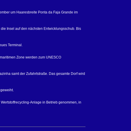
zember um Haaresbreite Ponta da Faja Grande im
 die Insel auf den nächsten Entwicklungsschub. Bis
eues Terminal.
en maritimen Zone werden zum UNESCO
jazinha samt der Zufahrtstraße. Das gesamte Dorf wird
ngeweiht.
 Wertstoffrecycling-Anlage in Betrieb genommen, in