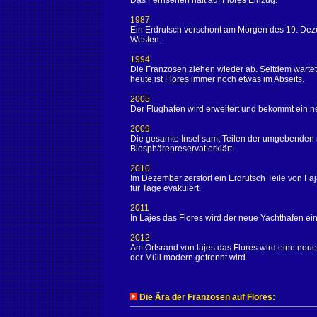
Das Fernsehen hält auf
Flores
Einzug.
1987
Ein Erdrutsch verschont am Morgen des 19. De
Westen.
1994
Die Franzosen ziehen wieder ab. Seitdem wartet
heute ist
Flores
immer noch etwas im Abseits.
2005
Der Flughafen wird erweitert und bekommt ein n
2009
Die gesamte Insel samt Teilen der umgebend
Biosphärenreservat erklärt.
2010
Im Dezember zerstört ein Erdrutsch Teile von Fa
für Tage evakuiert.
2011
In Lajes das Flores wird der neue Yachthafen ei
2012
Am Ortsrand von lajes das Flores wird eine neue
der Müll modern getrennt wird.
Die Ära der Franzosen auf Flores: