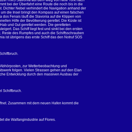
Kreuzer RMS Slavonia auf dem Weg von New York nach
mmt bei der Überfahrt eine Route die noch bis in die
st. Dichter Nebel verhindert die Navigation anhand der
 um die Insel bringt den Kompass auf einen falschen
 dos Fenais läuft die Slavonia auf die Klippen von
ellen Hilfe der Bevölkerung gerettet. Die Küste ist
 Hab und Gut gerettet werden. Die geretteten
gert. Das Schiff liegt fest und sinkt bei den ersten
t. Reste des Rumpfes und auch die Schiffsschrauben
ia ist übrigens das erste Schiff das den Notruf SOS
Schiffbruch.
 Abhörposten, zur Wetterbeobachtung und
tätswerk folgen. Vielen Strassen gehen auf den Elan
tliche Entwicklung durch den massiven Ausbau der
l Schiffbruch.
ffnet. Zusammen mit dem neuen Hafen kommt die
det die Walfangindustrie auf Flores.